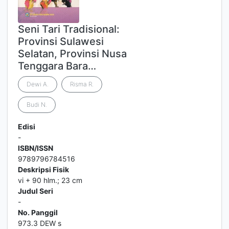
Seni Tari Tradisional:
Provinsi Sulawesi
Selatan, Provinsi Nusa
Tenggara Bara…
Dewi A.
Risma R.
Budi N.
Edisi
-
ISBN/ISSN
9789796784516
Deskripsi Fisik
vi + 90 hlm.; 23 cm
Judul Seri
-
No. Panggil
973.3 DEW s