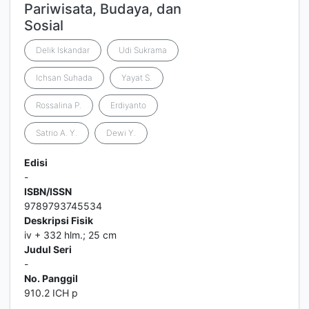
Pariwisata, Budaya, dan
Sosial
Delik Iskandar
Udi Sukrama
Ichsan Suhada
Yayat S.
Rossalina P.
Erdiyanto
Satrio A. Y.
Dewi Y.
Edisi
-
ISBN/ISSN
9789793745534
Deskripsi Fisik
iv + 332 hlm.; 25 cm
Judul Seri
-
No. Panggil
910.2 ICH p