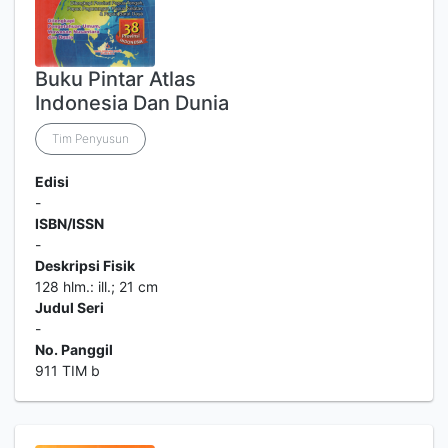
Buku Pintar Atlas
Indonesia Dan Dunia
Tim Penyusun
Edisi
-
ISBN/ISSN
-
Deskripsi Fisik
128 hlm.: ill.; 21 cm
Judul Seri
-
No. Panggil
911 TIM b