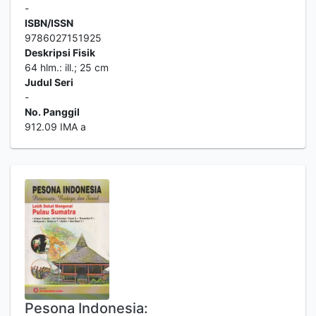
-
ISBN/ISSN
9786027151925
Deskripsi Fisik
64 hlm.: ill.; 25 cm
Judul Seri
-
No. Panggil
912.09 IMA a
Pesona Indonesia: