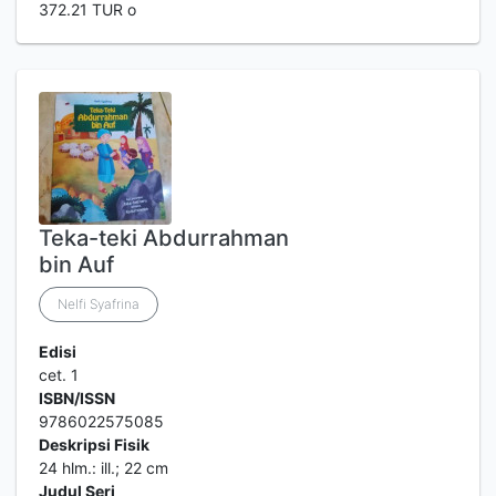
372.21 TUR o
Teka-teki Abdurrahman
bin Auf
Nelfi Syafrina
Edisi
cet. 1
ISBN/ISSN
9786022575085
Deskripsi Fisik
24 hlm.: ill.; 22 cm
Judul Seri