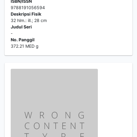
ISBN/ISSN
9788191056594
Deskripsi Fisik
32 hlm.: ill.; 28 cm
Judul Seri
-
No. Panggil
372.21 MED g