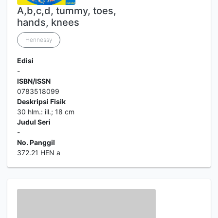
A,b,c,d, tummy, toes,
hands, knees
Hennessy
Edisi
-
ISBN/ISSN
0783518099
Deskripsi Fisik
30 hlm.: ill.; 18 cm
Judul Seri
-
No. Panggil
372.21 HEN a