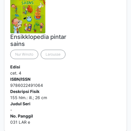
Ensikklopedia pintar
sains
Nur Winoto
Larousse
Edisi
cet. 4
ISBN/ISSN
9786022491064
Deskripsi Fisik
155 hlm.: ill.; 26 cm
Judul Seri
-
No. Panggil
031 LAR e