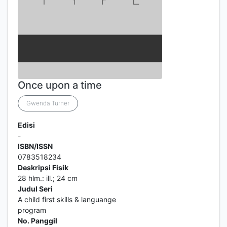
Once upon a time
Gwenda Turner
Edisi
-
ISBN/ISSN
0783518234
Deskripsi Fisik
28 hlm.: ill.; 24 cm
Judul Seri
A child first skills & languange
program
No. Panggil