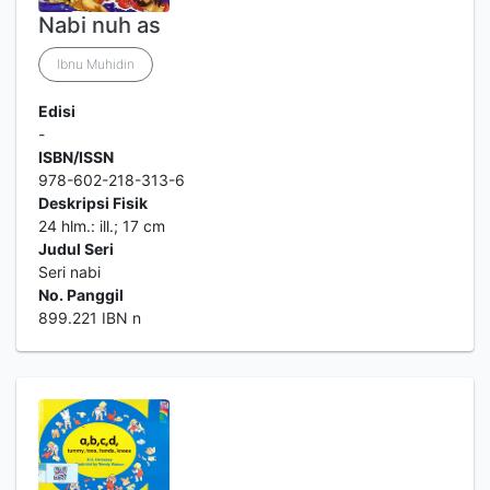
Nabi nuh as
Ibnu Muhidin
Edisi
-
ISBN/ISSN
978-602-218-313-6
Deskripsi Fisik
24 hlm.: ill.; 17 cm
Judul Seri
Seri nabi
No. Panggil
899.221 IBN n