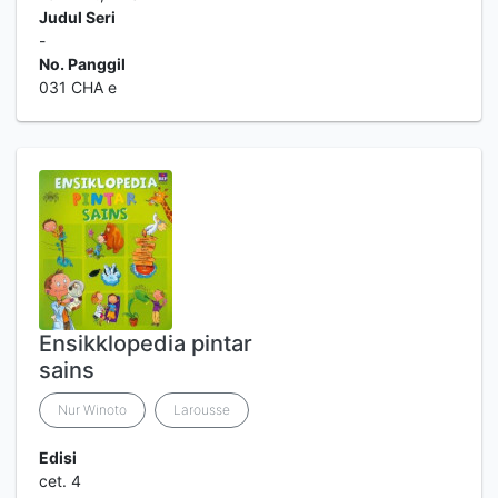
Judul Seri
-
No. Panggil
031 CHA e
Ensikklopedia pintar
sains
Nur Winoto
Larousse
Edisi
cet. 4