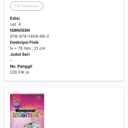
Fiki Puspitasari
Edisi
cet. 4
ISBN/ISSN
978-979-1456-69-2
Deskripsi Fisik
iv + 76 hlm.; 21 cm
Judul Seri
-
No. Panggil
020 FIK m