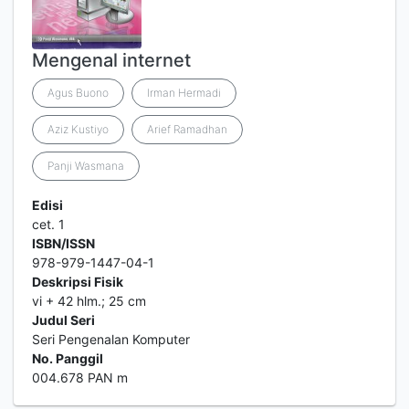
Mengenal internet
Agus Buono
Irman Hermadi
Aziz Kustiyo
Arief Ramadhan
Panji Wasmana
Edisi
cet. 1
ISBN/ISSN
978-979-1447-04-1
Deskripsi Fisik
vi + 42 hlm.; 25 cm
Judul Seri
Seri Pengenalan Komputer
No. Panggil
004.678 PAN m