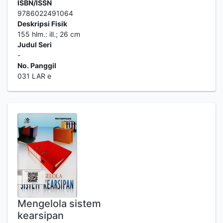
ISBN/ISSN
9786022491064
Deskripsi Fisik
155 hlm.: ill.; 26 cm
Judul Seri
-
No. Panggil
031 LAR e
Mengelola sistem
kearsipan