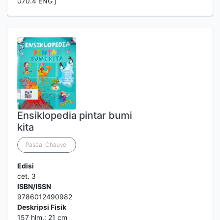
070.4 ENG j
Ensiklopedia pintar bumi
kita
Pascal Chauvel
Edisi
cet. 3
ISBN/ISSN
9786012490982
Deskripsi Fisik
157 hlm.; 21 cm